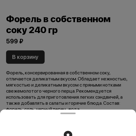
Форель в собственном
соку 240 гр
599 ₽
В корзину
Форель, консервированная в собственном соку,
отличается деликатным вкусом. Обладает нежностью,
мягкостью и деликатным вкусом с пряными нотками
свежемолотого черного перца. Рекомендуется
использовать для приготовления легких сэндвичей, а
также добавлять в салаты и горячие блюда. Состав:
форель, соль, черный перец, вода.
Мы рекомендуем