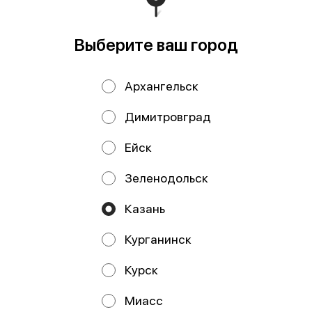
Выберите ваш город
Архангельск
Димитровград
Осетр в
Осетр в томатном
Ейск
собственном соку
соусе 240 гр
240 гр
Зеленодольск
Казань
Курганинск
Курск
Работает на эффективном ядре
Foodpicásso
ver. 3.2
Миасс