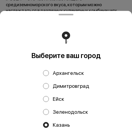
средиземноморского вкуса, которым можно
наслаждаться в различных кулинарных комбинациях.
Мы рекомендуем
Выберите ваш город
Архангельск
Димитровград
Осетр в
Осетр в томатном
Ейск
собственном соку
соусе 240 гр
240 гр
Зеленодольск
Казань