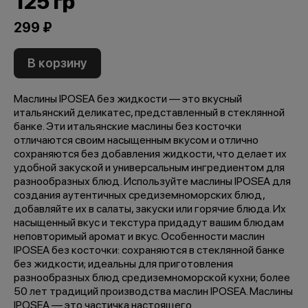
125 гр
299 ₽
В корзину
Маслины IPOSEA без жидкости — это вкусный
итальянский деликатес, представленный в стеклянной
банке. Эти итальянские маслины без косточки
отличаются своим насыщенным вкусом и отлично
сохраняются без добавления жидкости, что делает их
удобной закуской и универсальным ингредиентом для
разнообразных блюд. Используйте маслины IPOSEA для
создания аутентичных средиземноморских блюд,
добавляйте их в салаты, закуски или горячие блюда. Их
насыщенный вкус и текстура придадут вашим блюдам
неповторимый аромат и вкус. Особенности маслин
IPOSEA без косточки: сохраняются в стеклянной банке
без жидкости; идеальны для приготовления
разнообразных блюд средиземноморской кухни; более
50 лет традиций производства маслин IPOSEA. Маслины
IPOSEA — это частичка настоящего