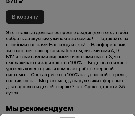
570 ₽
В корзину
Этот нежный деликатес просто создан для того, чтобы
собрать за вкусным ужином всю семью! ⠀ Подавайте их
с любыми овощами. Наслаждайтесь! ⠀ Наш форелевый
хит наполнит ваш организм белком, витаминами А, D,
B12, и теми самыми жирными кислотами омега-3, что
омолаживают и заряжают на 100%. ⠀ Ведь она снижает
уровень холестерина и помогает работе нервной
системы. ⠀ Состав рулетов 100% натуральный: форель,
специи, соль. ⠀ Мы рекомендуем рулетики с форелью
для взрослых и детей старше 7 лет. Срок годности: 35
суток.
Мы рекомендуем