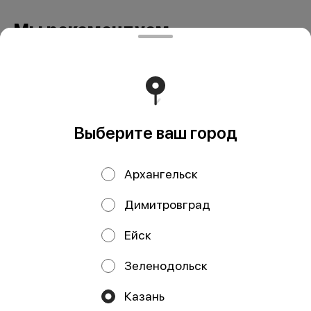
Мы рекомендуем
Выберите ваш город
Архангельск
Кальмар стружка
Форель горячего
Димитровград
сушено-вяленая
копчения, кг
100 гр
Ейск
Зеленодольск
ИП Давлетшина Гульназ Рашитовна
Казань