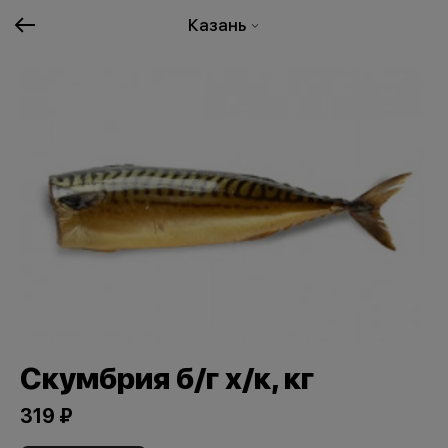
Казань
Скумбрия б/г х/к, кг
319 ₽