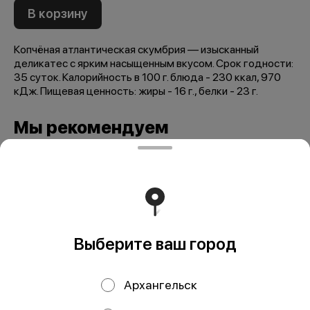
В корзину
Копчёная атлантическая скумбрия — изысканный
деликатес с ярким насыщенным вкусом. Срок годности:
35 суток. Калорийность в 100 г. блюда - 230 ккал, 970
кДж. Пищевая ценность: жиры - 16 г., белки - 23 г.
Мы рекомендуем
Выберите ваш город
Архангельск
Кальмар стружка
Форель горячего
сушено-вяленая
копчения, кг