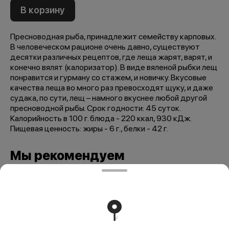
В корзину
Пресноводная рыба, принадлежит семейству карповых.
В человеческом рационе очень давно, существуют
десятки различных рецептов, где леща жарят, варят, и
конечно вялят (калоризатор). В виде вяленой рыбки лещ
понравится и гурману со стажем, и новичку. Вкусовые
качества леща во много раз превосходят щуку, и даже
судака, по сути, лещ – намного вкуснее любой другой
пресноводной рыбы. Срок годности: 45 суток.
Калорийность в 100 г. блюда - 220 ккал, 930 кДж.
Пищевая ценность: жиры - 6 г., белки - 42 г.
Мы рекомендуем