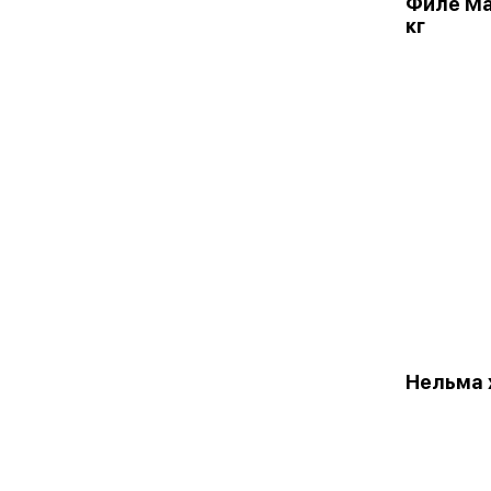
Филе Ма
кг
Нельма х