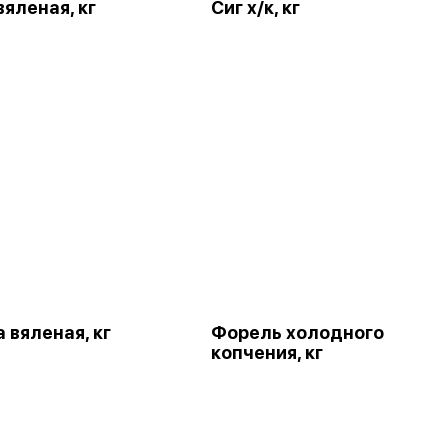
яленая, кг
Сиг х/к, кг
 вяленая, кг
Форель холодного
копчения, кг