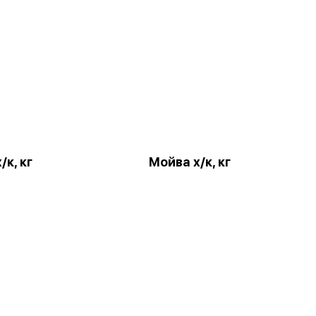
/к, кг
Мойва х/к, кг