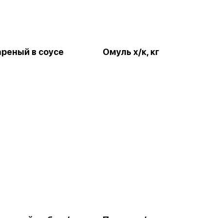
ареный в соусе
Омуль х/к, кг