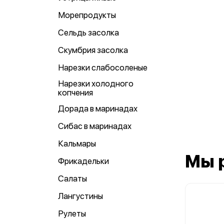
Морепродукты
Сельдь засолка
Скумбрия засолка
Нарезки слабосоленые
Нарезки холодного
копчения
Дорада в маринадах
Сибас в маринадах
Кальмары
Мы 
Фрикадельки
Салаты
Лангустины
Рулеты