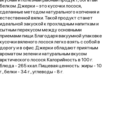
белком. Джерки – это кусочки лосося,
сделанные методом натурального копчения и
естественной вялки. Такой продукт станет
идеальной закуской к прохладным напиткам и
сытным перекусом между основными
приемами пищи. Благодаря вакуумной упаковке
кусочки вяленого лосося легко взять с собой в
дорогу и в офис. Джерки обладают приятным
ароматом зелени и натуральным вкусом
арктического лосося. Калорийность в 100 г.
блюда - 265 ккал. Пищевая ценность: жиры - 10
г., белки - 34 г., углеводы - 8 г.