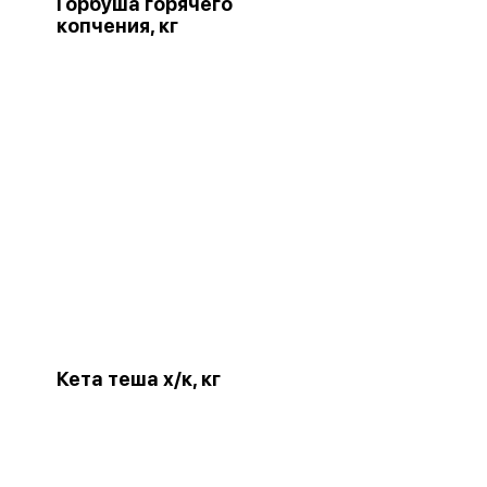
Горбуша горячего
копчения, кг
Кета теша х/к, кг