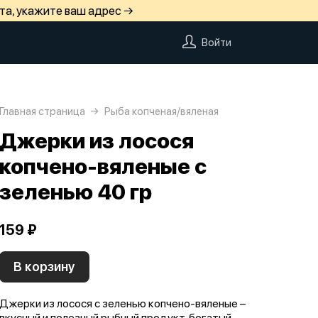
та, укажите ваш адрес →
Войти
Главная страница
Рыба копченая/вяленая
Джерки из лосося
копчено-вяленые с
зеленью 40 гр
159 ₽
В корзину
Джерки из лосося с зеленью копчено-вяленые –
вкусный и полезный рыбный продукт, богатый