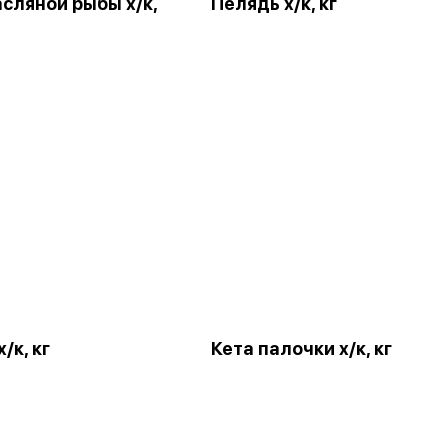
сляной рыбы х/к,
Пелядь х/к, кг
/к, кг
Кета палочки х/к, кг