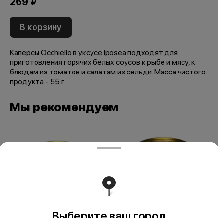
269 ₽
В корзину
Каперсы Occhiello в уксусе Iposea подходят для
приготовления горячих белых соусов к рыбе и мясу, к
блюдам из томатов и салатам из сельди. Масса чистого
продукта - 55 г.
Мы рекомендуем
Выберите ваш город