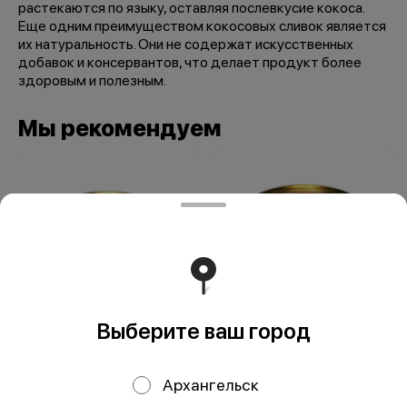
растекаются по языку, оставляя послевкусие кокоса.
Еще одним преимуществом кокосовых сливок является
их натуральность. Они не содержат искусственных
добавок и консервантов, что делает продукт более
здоровым и полезным.
Мы рекомендуем
Выберите ваш город
Осетр в
Осетр в томатном
собственном соку
соусе 240 гр
240 гр
Архангельск