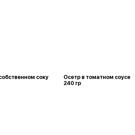
 собственном соку
Осетр в томатном соусе
240 гр