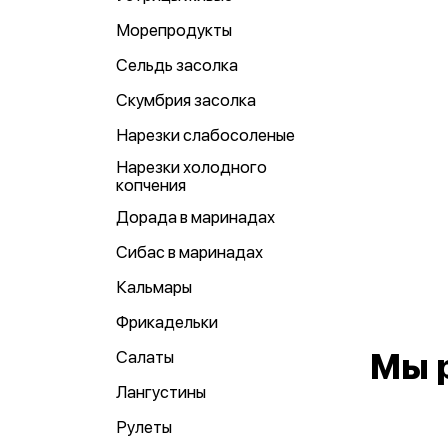
Морепродукты
Сельдь засолка
Скумбрия засолка
Нарезки слабосоленые
Нарезки холодного
копчения
Дорада в маринадах
Сибас в маринадах
Кальмары
Фрикадельки
Салаты
Мы 
Лангустины
Рулеты