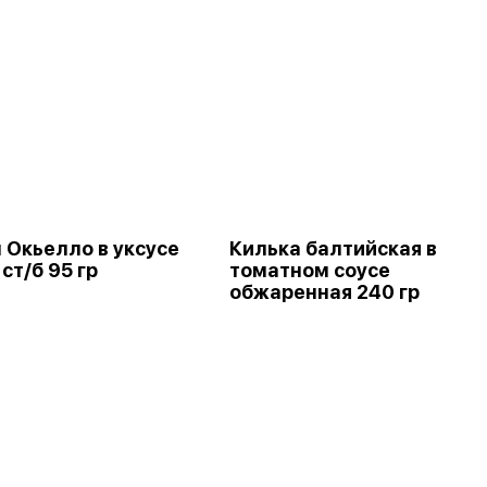
 Окьелло в уксусе
Килька балтийская в
ст/б 95 гр
томатном соусе
обжаренная 240 гр