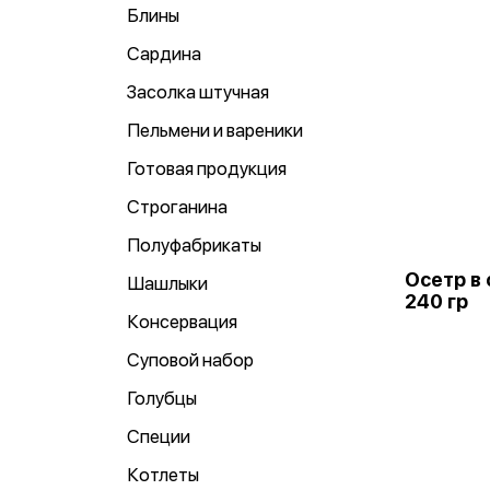
Блины
Сардина
Засолка штучная
Пельмени и вареники
Готовая продукция
Строганина
Полуфабрикаты
Осетр в
Шашлыки
240 гр
Консервация
Суповой набор
Голубцы
Специи
Котлеты