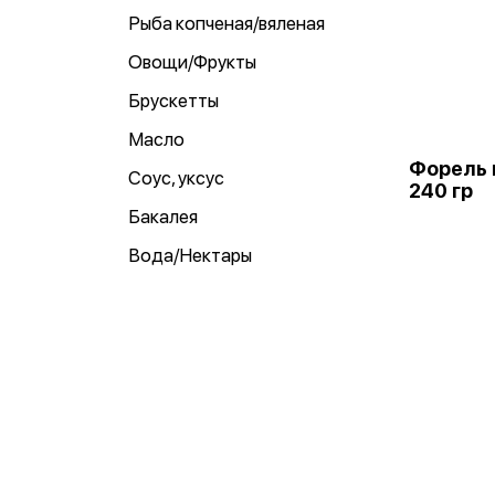
Рыба копченая/вяленая
Овощи/Фрукты
Брускетты
Масло
Форель 
Соус, уксус
240 гр
Бакалея
Вода/Нектары