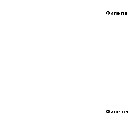
Филе пан
Филе хек