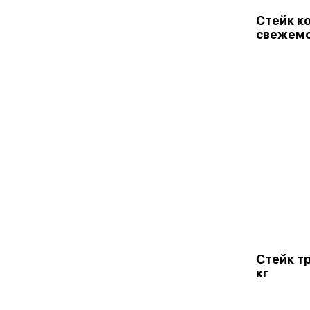
Стейк к
свежем
Стейк тр
кг