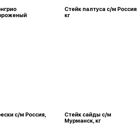
онгрио
Стейк палтуса с/м Россия
ороженый
кг
ески с/м Россия,
Стейк сайды с/м
Мурманск, кг