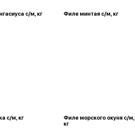
гасиуса с/м, кг
Филе минтая с/м, кг
а с/м, кг
Филе морского окуня с/м,
кг