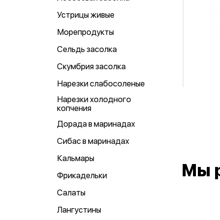
Устрицы живые
Морепродукты
Сельдь засолка
Скумбрия засолка
Нарезки слабосоленые
Нарезки холодного
копчения
Дорада в маринадах
Сибас в маринадах
Кальмары
Мы 
Фрикадельки
Салаты
Лангустины