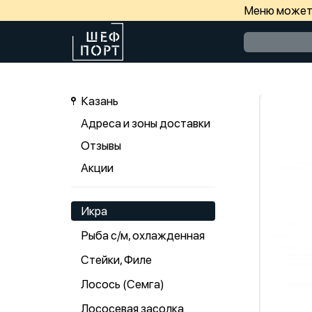
Меню может 
Казань
Адреса и зоны доставки
Отзывы
Акции
Икра
Рыба с/м, охлажденная
Стейки, Филе
Лосось (Семга)
Лососевая засолка