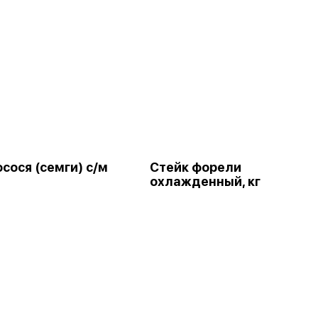
сося (семги) с/м
Стейк форели
охлажденный, кг