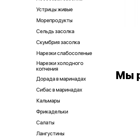
Устрицы живые
Морепродукты
Сельдь засолка
Скумбрия засолка
Нарезки слабосоленые
Нарезки холодного
копчения
Мы 
Дорада в маринадах
Сибас в маринадах
Кальмары
Фрикадельки
Салаты
Лангустины