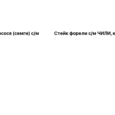
сося (семги) с/м
Стейк форели с/м ЧИЛИ, к