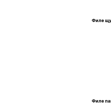
Филе щук
Филе пан