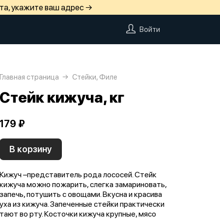
та, укажите ваш адрес →
Войти
Главная страница
Стейки, Филе
Стейк кижуча, кг
179 ₽
В корзину
Кижуч –представитель рода лососей. Стейк
кижуча можно пожарить, слегка замариновать,
запечь, потушить с овощами. Вкусна и красива
уха из кижуча. Запеченные стейки практически
тают во рту. Косточки кижуча крупные, мясо