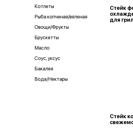
Котлеты
Стейк ф
охлажде
Рыба копченая/вяленая
для грил
Овощи/Фрукты
Брускетты
Масло
Соус, уксус
Бакалея
Вода/Нектары
Стейк к
свежем