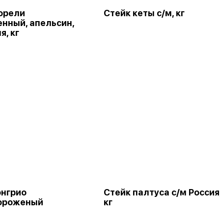
орели
Стейк кеты с/м, кг
нный, апельсин,
я, кг
онгрио
Стейк палтуса с/м Россия
ороженый
кг