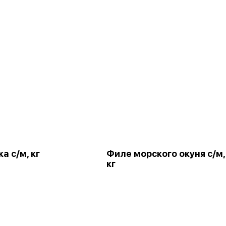
а с/м, кг
Филе морского окуня с/м,
кг