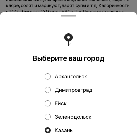
кляре, солят и маринуют, варят супы и т.д. Калорийность
в 100 г. блюда - 130 ккал, 530 кДж. Пищевая ценность:
жиры - 5,5 г., белки - 19 г.
Мы рекомендуем
Выберите ваш город
Архангельск
Димитровград
Ейск
Стейк лосося
Стейк форели с/м
(семги) с/м ЧИЛИ,
ЧИЛИ, кг
Зеленодольск
кг
Казань