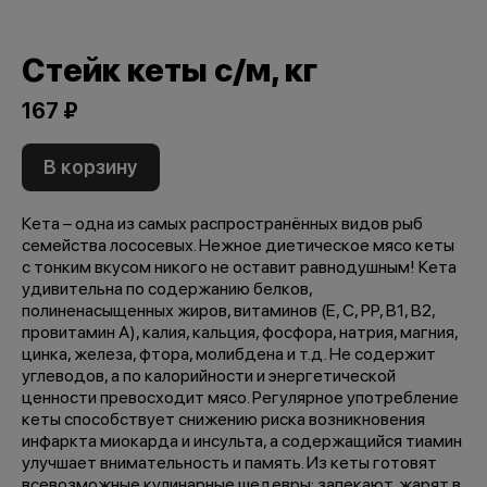
Стейк кеты с/м, кг
167 ₽
В корзину
Кета – одна из самых распространённых видов рыб
семейства лососевых. Нежное диетическое мясо кеты
с тонким вкусом никого не оставит равнодушным! Кета
удивительна по содержанию белков,
полиненасыщенных жиров, витаминов (Е, С, РР, В1, В2,
провитамин А), калия, кальция, фосфора, натрия, магния,
цинка, железа, фтора, молибдена и т.д. Не содержит
углеводов, а по калорийности и энергетической
ценности превосходит мясо. Регулярное употребление
кеты способствует снижению риска возникновения
инфаркта миокарда и инсульта, а содержащийся тиамин
улучшает внимательность и память. Из кеты готовят
всевозможные кулинарные шедевры: запекают, жарят в