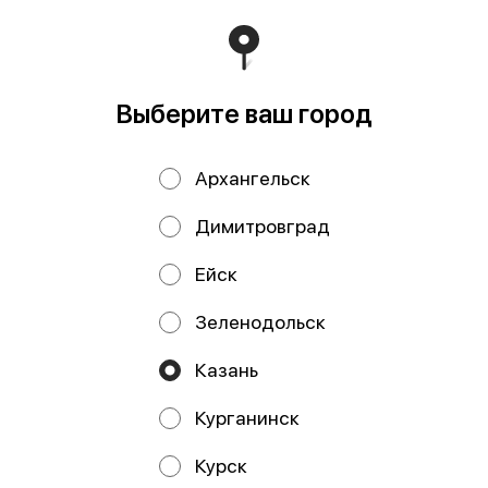
Мы рекомендуем
Выберите ваш город
Архангельск
Димитровград
Ейск
Перец лимонный
Смесь перцев
50 гр
горошек 150 гр
Зеленодольск
банка
Казань
Курганинск
Курск
Работает на эффективном ядре
Foodpicásso
ver. 3.2