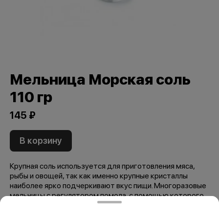
Мельница Морская соль
110 гр
145 ₽
В корзину
Крупная соль используется для приготовления мяса,
рыбы и овощей, так как именно крупные кристаллы
наиболее ярко подчеркивают вкус пищи. Многоразовые
мельницы с регулятором помола, с помощью которого
можно подобрать подходящую вам фракцию смеси.