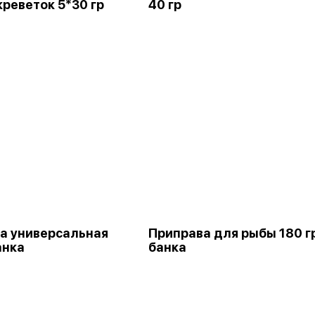
креветок 5*30 гр
40 гр
а универсальная
Приправа для рыбы 180 г
анка
банка