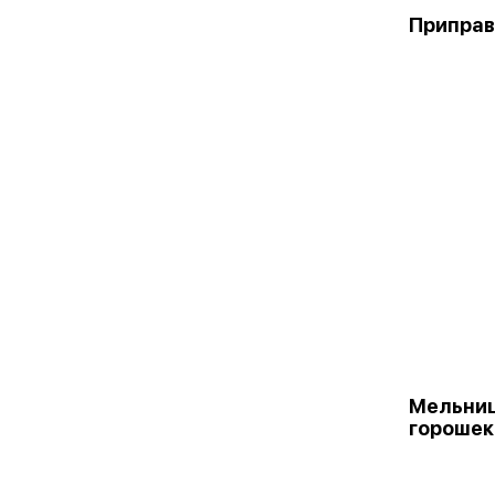
Приправа
Мельниц
горошек