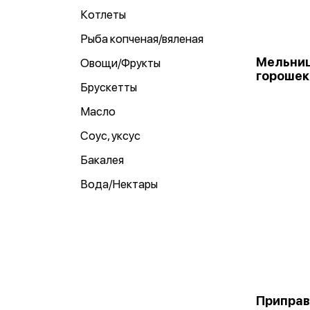
Котлеты
Рыба копченая/вяленая
Мельниц
Овощи/Фрукты
горошек 
Брускетты
Масло
Соус, уксус
Бакалея
Вода/Нектары
Приправ