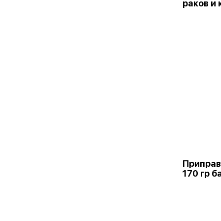
раков и 
Приправ
170 гр б