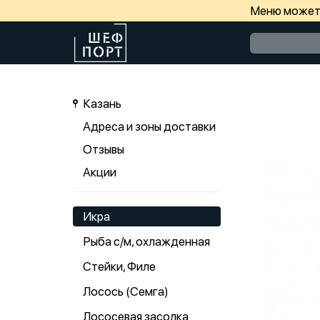
Меню может 
Казань
Адреса и зоны доставки
Отзывы
Акции
Икра
Рыба с/м, охлажденная
Стейки, Филе
Лосось (Семга)
Лососевая засолка