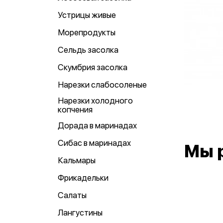
Устрицы живые
Морепродукты
Сельдь засолка
Скумбрия засолка
Нарезки слабосоленые
Нарезки холодного
копчения
Дорада в маринадах
Сибас в маринадах
Мы 
Кальмары
Фрикадельки
Салаты
Лангустины