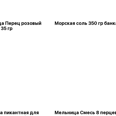
а Перец розовый
Морская соль 350 гр банк
35 гр
а пикантная для
Мельница Смесь 8 перце