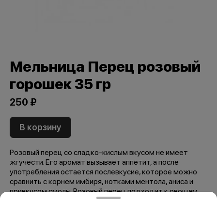
Мельница Перец розовый
горошек 35 гр
250 ₽
В корзину
Розовый перец со сладко-кислым вкусом не имеет
жгучести. Его аромат вызывает аппетит, а после
употребления остается послевкусие, которое можно
сравнить с корнем имбиря, нотками ментола, аниса и
привкусом смолы. Розовый перец подходит к овощам,
птице и рыбе.