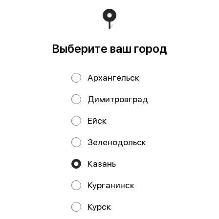
Мы рекомендуем
Выберите ваш город
Архангельск
Димитровград
Ейск
Мельница Морская
Перец лимонный
соль 110 гр
50 гр
Зеленодольск
Казань
Курганинск
Курск
Работает на эффективном ядре
Foodpicásso
ver. 3.2