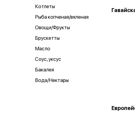
Котлеты
Гавайска
Рыба копченая/вяленая
Овощи/Фрукты
Брускетты
Масло
Соус, уксус
Бакалея
Вода/Нектары
Европей