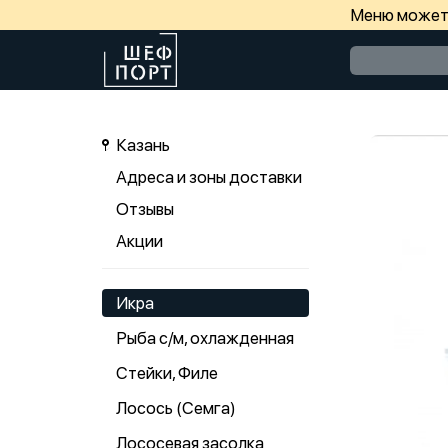
Меню может 
Казань
Адреса и зоны доставки
Отзывы
Акции
Икра
Рыба с/м, охлажденная
Стейки, Филе
Лосось (Семга)
Лососевая засолка