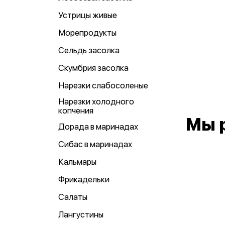
Устрицы живые
Морепродукты
Сельдь засолка
Скумбрия засолка
Нарезки слабосоленые
Нарезки холодного
копчения
Мы 
Дорада в маринадах
Сибас в маринадах
Кальмары
Фрикадельки
Салаты
Лангустины