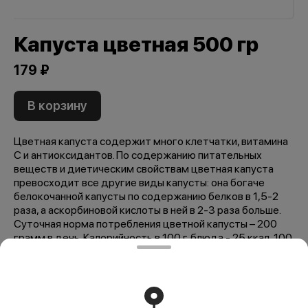
Капуста цветная 500 гр
179 ₽
В корзину
Цветная капуста содержит много клетчатки, витамина
С и антиоксидантов. По содержанию питательных
веществ и диетическим свойствам цветная капуста
превосходит все другие виды капусты: она богаче
белокочанной капусты по содержанию белков в 1,5-2
раза, а аскорбиновой кислоты в ней в 2-3 раза больше.
Суточная норма потребления цветной капусты – 200
грамм в день. Калорийность в 100 г. блюда - 25 ккал, 100
кДж. Пищевая ценность: жиры - 0 г., белки - 3 г.,
углеводы - 3 г.
Мы рекомендуем