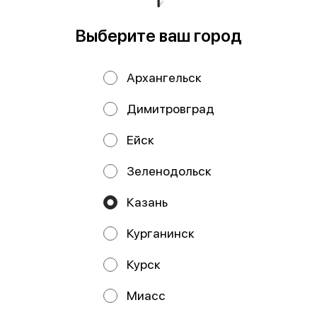
Выберите ваш город
Архангельск
Димитровград
Ейск
Фасоль стручковая
Брюссельская
Зеленодольск
500 гр
капуста 500 гр
Казань
Курганинск
Курск
Работает на эффективном ядре
Foodpicásso
ver. 3.2
Миасс