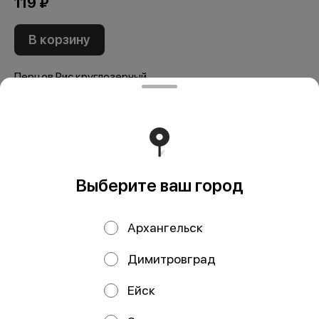
119 ₽
В корзину
Перцов Рис круглозерный
Мы рекомендуем
Выберите ваш город
Архангельск
Димитровград
Паста ОРЗО
Дельверде
Ейск
Экомама 400 гр
Спагетти №4
мак.изд. б/яиц