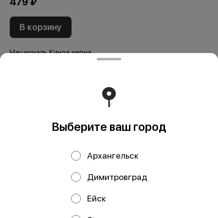
479 ₽
В корзину
Националь Киноа зерна
Мы рекомендуем
Выберите ваш город
Архангельск
Димитровград
Паста ОРЗО
Дельверде
Ейск
Экомама 400 гр
Спагетти №4
мак.изд. б/яиц