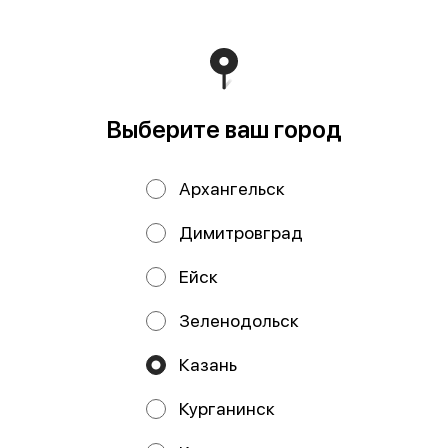
Мы рекомендуем
Выберите ваш город
Архангельск
Димитровград
Паста ОРЗО
Дельверде
Ейск
Экомама 400 гр
Спагетти №4
мак.изд. б/яиц
Зеленодольск
500гр
Казань
Курганинск