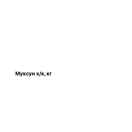
Муксун х/к, кг