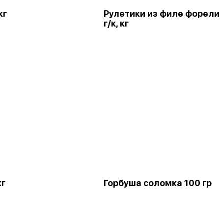
кг
Рулетики из филе форели
г/к, кг
кг
Горбуша соломка 100 гр