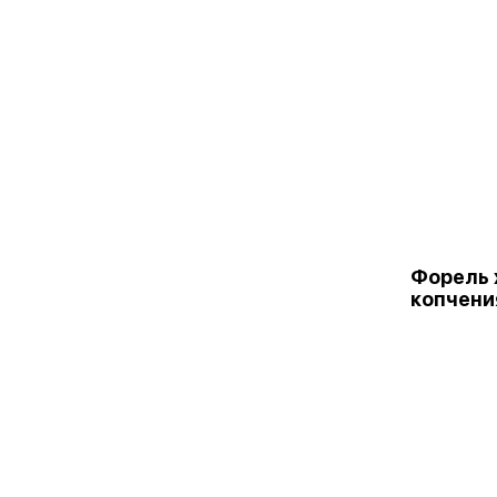
Форель 
копчения