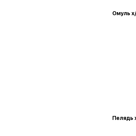
Омуль х/
Пелядь х