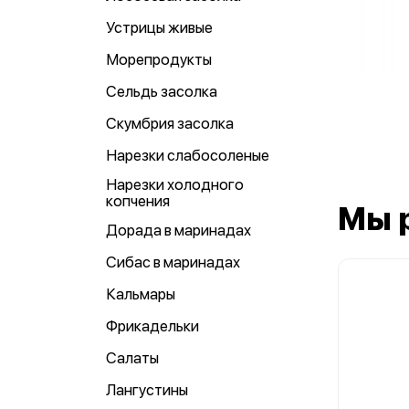
Устрицы живые
Морепродукты
Сельдь засолка
Скумбрия засолка
Нарезки слабосоленые
Нарезки холодного
копчения
Мы 
Дорада в маринадах
Сибас в маринадах
Кальмары
Фрикадельки
Салаты
Лангустины