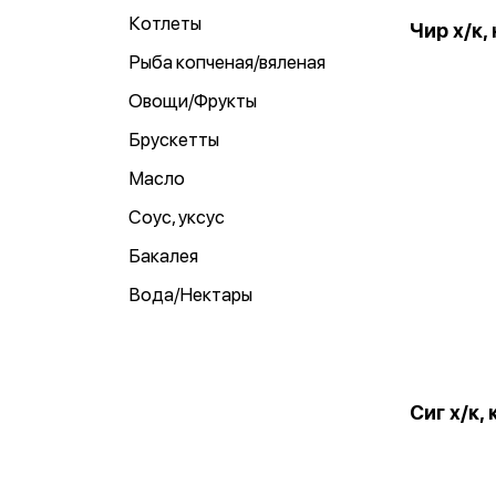
Котлеты
Чир х/к, 
Рыба копченая/вяленая
Овощи/Фрукты
Брускетты
Масло
Соус, уксус
Бакалея
Вода/Нектары
Сиг х/к, 