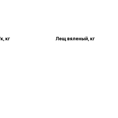
к, кг
Лещ вяленый, кг