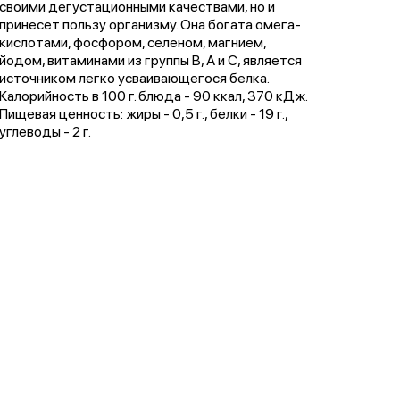
своими дегустационными качествами, но и
принесет пользу организму. Она богата омега-
кислотами, фосфором, селеном, магнием,
йодом, витаминами из группы В, А и С, является
источником легко усваивающегося белка.
Калорийность в 100 г. блюда - 90 ккал, 370 кДж.
Пищевая ценность: жиры - 0,5 г., белки - 19 г.,
углеводы - 2 г.