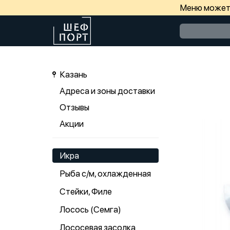
Меню может 
Казань
Адреса и зоны доставки
Отзывы
Акции
Икра
Рыба с/м, охлажденная
Стейки, Филе
Лосось (Семга)
Лососевая засолка