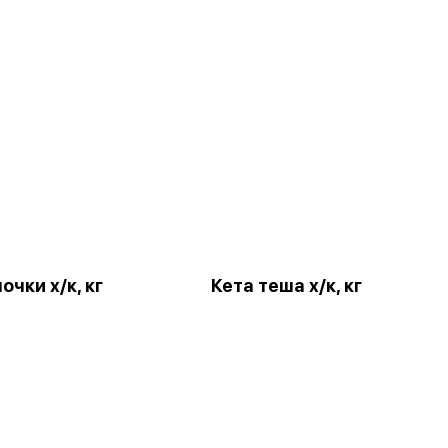
очки х/к, кг
Кета теша х/к, кг