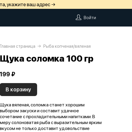
та, укажите ваш адрес →
Войти
Главная страница
Рыба копченая/вяленая
Щука соломка 100 гр
199 ₽
В корзину
Щука вяленая, соломка станет хорошим
выбором закуски и составит удачное
сочетание с прохладительными напитками. В
меру солоноватая рыба с выразительным ярким
вкусом не только доставит удовольствие