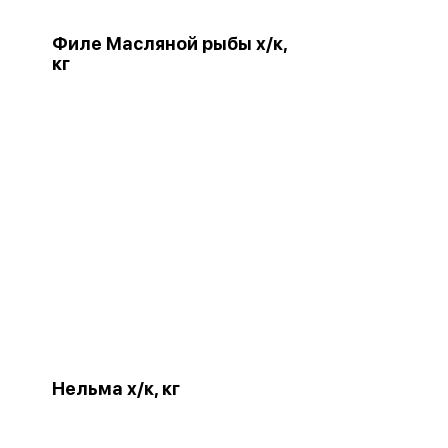
Филе Масляной рыбы х/к,
кг
Нельма х/к, кг