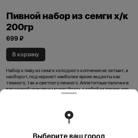
Пивной набор из семги х/к
200гр
699 ₽
В корзину
Набор к пиву из семги холодного копчения не затмит, а
наоборот, подчеркнет наиболее яркие акценты как
темного, так и светлого пенного. Аппетитные палочки в
вакуумной упаковке можно брать с собой на пикник или
на дачу.
Мы рекомендуем
Выберите ваш город