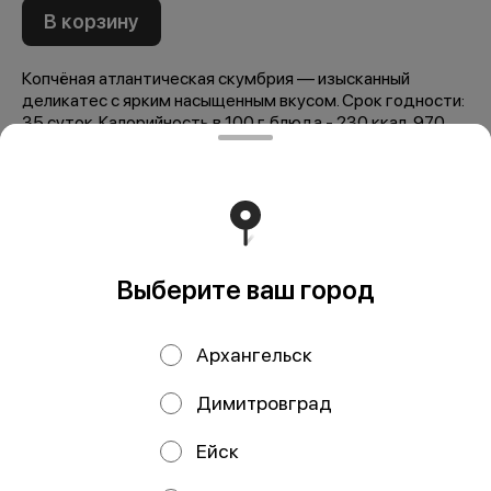
В корзину
Копчёная атлантическая скумбрия — изысканный
деликатес с ярким насыщенным вкусом. Срок годности:
35 суток. Калорийность в 100 г. блюда - 230 ккал, 970
кДж. Пищевая ценность: жиры - 16 г., белки - 23 г.
Мы рекомендуем
Выберите ваш город
Архангельск
Димитровград
Ейск
Кальмар стружка
Форель горячего
сушено-вяленая
копчения, кг