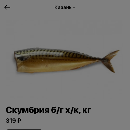
Казань
Скумбрия б/г х/к, кг
319 ₽