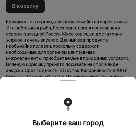
В корзину
Корюшка - это проходная рыба семейства корюшковых.
Эта небольшая рыба, бесспорно, самая популярная в
северо-западной России. Мясо корюшки достаточно
жирное и очень вкусное. Данный вид продукта
необычайно полезен, поскольку содержит
необходимые для организма витамины и
микроэлементы, приобретаемые в природных условиях.
Вяленую корюшку принято подавать на стол в виде
закуски. Срок годности: 45 суток. Калорийность в 100 г.
блюда - 150 ккал, 610 кДж. Пищевая ценность: жиры -
5,5 г., белки - 25 г., углеводы - 0,1 г.
Мы рекомендуем
Выберите ваш город