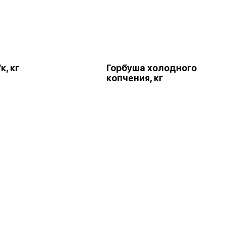
к, кг
Горбуша холодного
копчения, кг