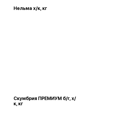
Нельма х/к, кг
Скумбрия ПРЕМИУМ б/г, х/
к, кг