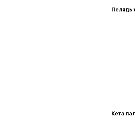
Пелядь х
Кета пал