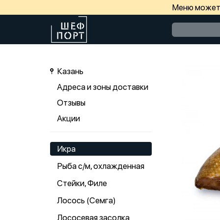
Меню может 
Казань
Адреса и зоны доставки
Отзывы
Акции
Икра
Рыба с/м, охлажденная
Стейки, Филе
Лосось (Семга)
Лососевая засолка