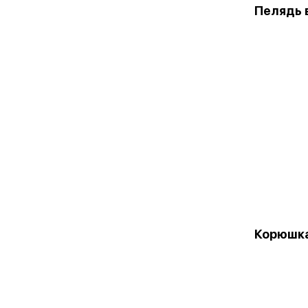
Пелядь в
Корюшка