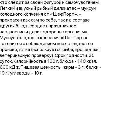
кто следит за своей фигурой и самочувствием.
Легкий и вкусный рыбный деликатес – муксун
холодного копчения от «ШефПорт», -
прекрасен как сам по себе, так и в составе
других блюд, создает праздничное
настроение и дарит здоровье организму.
Муксун холодного копчения «ШефПорт»
готовится с соблюдением всех стандартов
производства (используется рыба, прошедшая
ветеринарную проверку). Срок годности: 35
суток. Калорийность в 100 г. блюда - 140 ккал,
600 кДж. Пищевая ценность: жиры - 3 г., белки -
19 г., углеводы - 10 г.