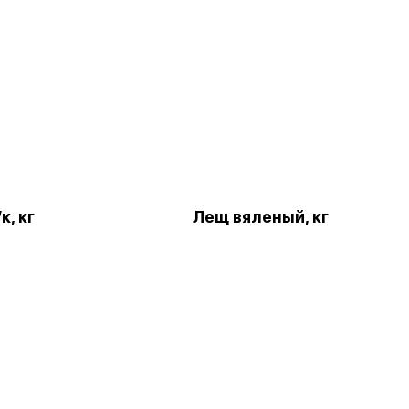
к, кг
Лещ вяленый, кг