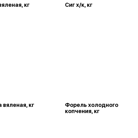
яленая, кг
Сиг х/к, кг
 вяленая, кг
Форель холодного
копчения, кг