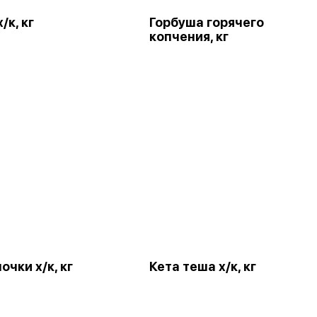
/к, кг
Горбуша горячего
копчения, кг
очки х/к, кг
Кета теша х/к, кг