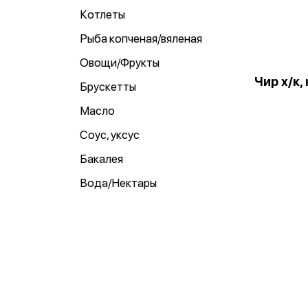
Котлеты
Рыба копченая/вяленая
Овощи/Фрукты
Чир х/к, 
Брускетты
Масло
Соус, уксус
Бакалея
Вода/Нектары