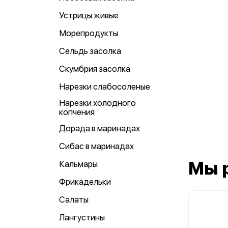
Устрицы живые
Морепродукты
Сельдь засолка
Скумбрия засолка
Нарезки слабосоленые
Нарезки холодного
копчения
Дорада в маринадах
Сибас в маринадах
Мы 
Кальмары
Фрикадельки
Салаты
Лангустины