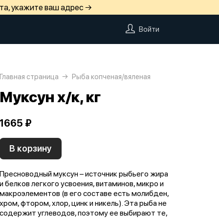
та, укажите ваш адрес →
Войти
Главная страница
Рыба копченая/вяленая
Муксун х/к, кг
1665 ₽
В корзину
Пресноводный муксун – источник рыбьего жира
и белков легкого усвоения, витаминов, микро и
макроэлементов (в его составе есть молибден,
хром, фтором, хлор, цинк и никель). Эта рыба не
содержит углеводов, поэтому ее выбирают те,