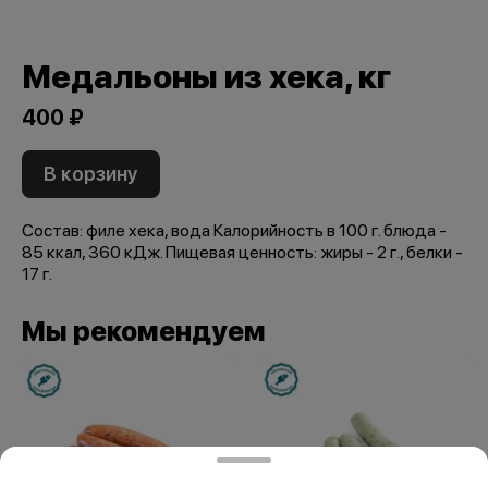
Медальоны из хека, кг
400 ₽
В корзину
Состав: филе хека, вода Калорийность в 100 г. блюда -
85 ккал, 360 кДж. Пищевая ценность: жиры - 2 г., белки -
17 г.
Мы рекомендуем