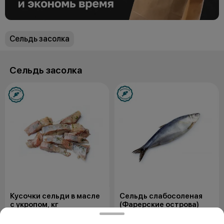
Сельдь засолка
Сельдь засолка
Кусочки сельди в масле
Сельдь слабосоленая
с укропом, кг
(Фарерские острова)
100 гр
300 гр
Состав: Филе сельди с/с, укроп
Питательной, вкусной и