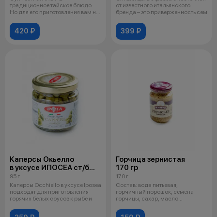
традиционное тайское блюдо.
от известного итальянского
Но для его приготовления вам н
бренда – это приверженность сем
придется из
420 ₽
399 ₽
Каперсы Окьелло
Горчица зернистая
в уксусе ИПОСЕА ст/б
170 гр
95 гр
95 г
170 г
Каперсы Occhiello в уксусе Iposea
Состав: вода питьевая,
подходят для приготовления
горчичный порошок, семена
горячих белых соусов к рыбе и
горчицы, сахар, масло
подсолнечное, соль,