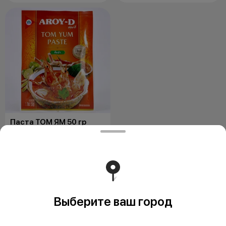
Паста ТОМ ЯМ 50 гр
50 г
Пакетик пасты Том Ям 50 гр
удобен для разового
использования на 1-2 порции.
Состав. Лемонг
120 ₽
Выберите ваш город