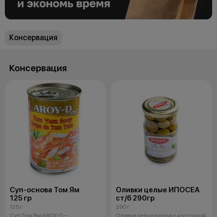
Консервация
Консервация
Суп-основа Том Ям
Оливки целые ИПОСЕА
125 гр
ст/б 290гр
125 г
290 г
Суп Том Ям AROY-D –
Оливки целые Iposea с косточкой