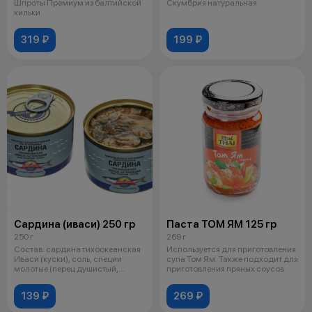
Шпроты Премиум из балтийской
Скумбрия натуральная
кильки
319 ₽
199 ₽
Сардина (иваси) 250 гр
Паста ТОМ ЯМ 125 гр
250 г
269 г
Состав: сардина тихоокеанская
Используется для приготовления
Иваси (куски), соль, специи
супа Том Ям. Также подходит для
молотые (перец душистый,
приготовления пряных соусов
лавровы
139 ₽
269 ₽