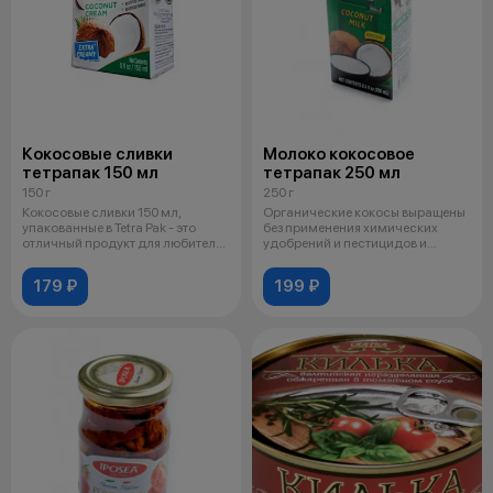
Кокосовые сливки
Молоко кокосовое
тетрапак 150 мл
тетрапак 250 мл
150 г
250 г
Кокосовые сливки 150 мл,
Органические кокосы выращены
упакованные в Tetra Pak - это
без применения химических
отличный продукт для любителей
удобрений и пестицидов и
коко
произраста
179 ₽
199 ₽