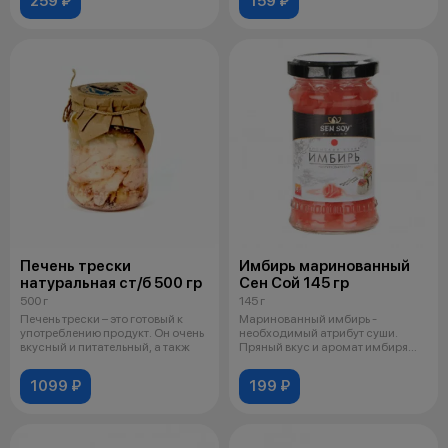
259 ₽
159 ₽
Печень трески
Имбирь маринованный
натуральная ст/б 500 гр
Сен Сой 145 гр
500 г
145 г
Печень трески – это готовый к
Маринованный имбирь -
употреблению продукт. Он очень
необходимый атрибут суши.
вкусный и питательный, а такж
Пряный вкус и аромат имбиря
оттеняет непов
1099 ₽
199 ₽