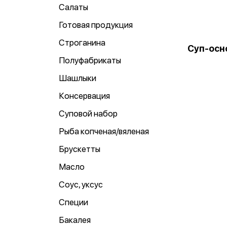
Салаты
Готовая продукция
Строганина
Суп-осно
Полуфабрикаты
Шашлыки
Консервация
Суповой набор
Рыба копченая/вяленая
Брускетты
Масло
Соус, уксус
Специи
Бакалея