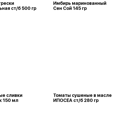
трески
Имбирь маринованный
ная ст/б 500 гр
Сен Сой 145 гр
ые сливки
Томаты сушеные в масле
к 150 мл
ИПОСЕА ст/б 280 гр