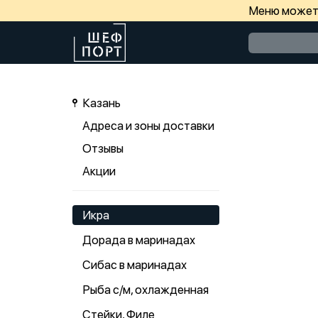
Меню может 
Казань
Адреса и зоны доставки
Отзывы
Акции
Икра
Дорада в маринадах
Сибас в маринадах
Рыба с/м, охлажденная
Стейки, Филе