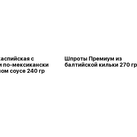
каспийская с
Шпроты Премиум из
 по-мексикански
балтийской кильки 270 гр
ом соусе 240 гр