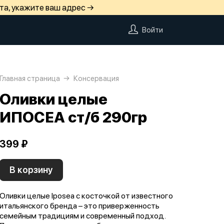
та, укажите ваш адрес →
Войти
Главная страница
Консервация
Оливки целые
ИПОСЕА ст/б 290гр
399 ₽
В корзину
Оливки целые Iposea с косточкой от известного
итальянского бренда – это приверженность
семейным традициям и современный подход.