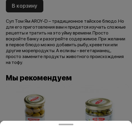
В корзину
Суп Том Ям AROY-D – традиционное тайское блюдо. Но
для его приготовления вам н придется изучать сложные
рецепты и тратить на это уйму времени. Просто
вскройте банку и разогрейте содержимое. При желании
в первое блюдо можно добавить рыбу, креветки или
другие морепродукты. А если вы – вегетарианец,
просто замените продукты животного происхождения
на тофу.
Мы рекомендуем