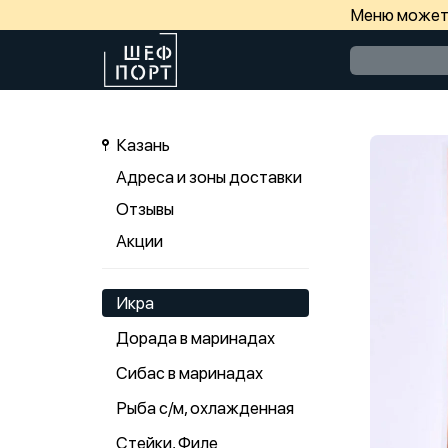
Меню может 
Казань
Адреса и зоны доставки
Отзывы
Акции
Икра
Дорада в маринадах
Сибас в маринадах
Рыба с/м, охлажденная
Стейки, Филе