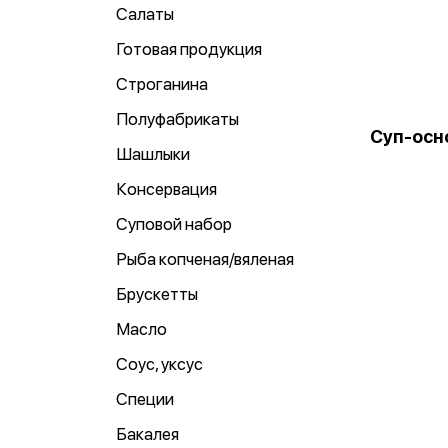
Салаты
Готовая продукция
Строганина
Полуфабрикаты
Суп-осно
Шашлыки
Консервация
Суповой набор
Рыба копченая/вяленая
Брускетты
Масло
Соус, уксус
Специи
Бакалея