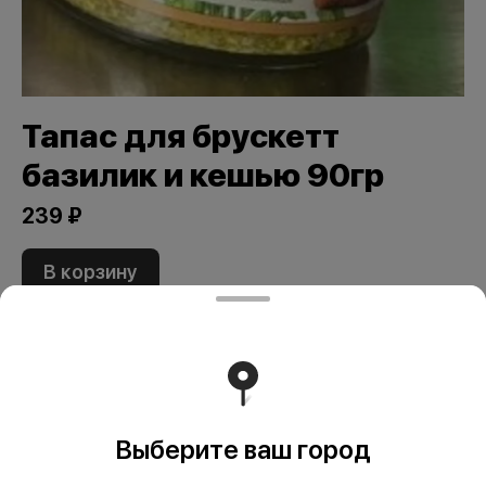
Тапас для брускетт
базилик и кешью 90гр
239 ₽
В корзину
Состав: Масло подсолнечное рафинированное
дезодорированное, базилик зеленый свежий, ядра
ореха кешью, семена тыквы, масло оливковое,
холодного отжима (extra virgin olive oil), ядра кедровых
орехов, соль морская пищевая, чеснок сушеный,
регулятор кислотности - лимонная кислота
Выберите ваш город
Энергетическая ценность: 590 ккал/2460 кДж Белки- 7
г, жиры- 59 г, углеводы-7 г Продукт готов к