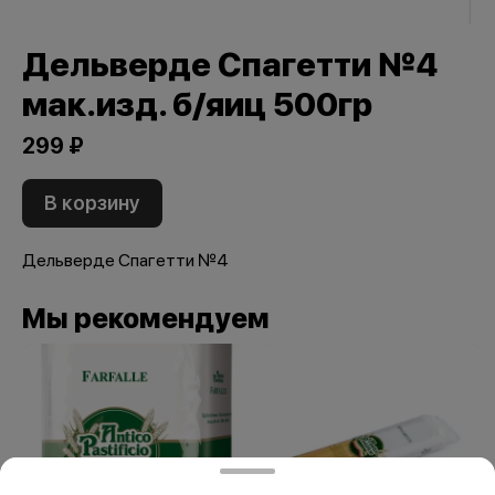
Дельверде Спагетти №4
мак.изд. б/яиц 500гр
299 ₽
В корзину
Дельверде Спагетти №4
Мы рекомендуем