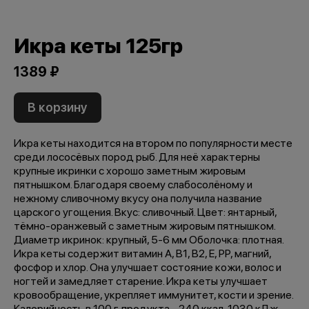
Икра кеты 125гр
1389 ₽
В корзину
Икра кеты находится на втором по популярности месте
среди лососёвых пород рыб. Для неё характерны
крупные икринки с хорошо заметным жировым
пятнышком. Благодаря своему слабосолёному и
нежному сливочному вкусу она получила название
царского угощения. Вкус: сливочный. Цвет: янтарный,
тёмно-оранжевый с заметным жировым пятнышком.
Диаметр икринок: крупный, 5-6 мм Оболочка: плотная.
Икра кеты содержит витамин A, B1, B2, E, PP, магний,
фосфор и хлор. Она улучшает состояние кожи, волос и
ногтей и замедляет старение. Икра кеты улучшает
кровообращение, укрепляет иммунитет, кости и зрение.
Калорийность в 100 г. продукта - 240 ккал, 1030 кДж.