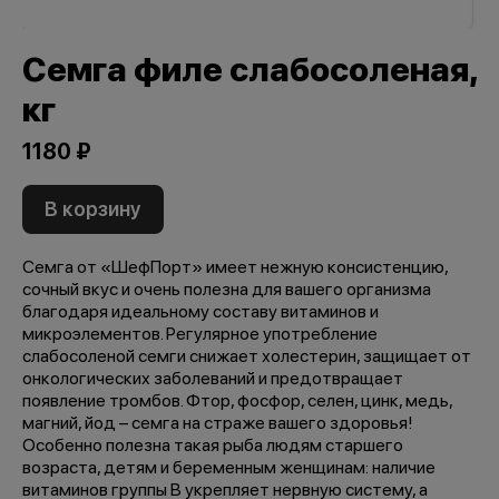
Семга филе слабосоленая,
кг
1180 ₽
В корзину
Семга от «ШефПорт» имеет нежную консистенцию,
сочный вкус и очень полезна для вашего организма
благодаря идеальному составу витаминов и
микроэлементов. Регулярное употребление
слабосоленой семги снижает холестерин, защищает от
онкологических заболеваний и предотвращает
появление тромбов. Фтор, фосфор, селен, цинк, медь,
магний, йод – семга на страже вашего здоровья!
Особенно полезна такая рыба людям старшего
возраста, детям и беременным женщинам: наличие
витаминов группы В укрепляет нервную систему, а