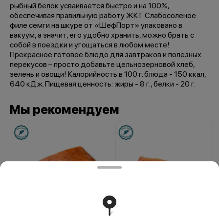
рыбный белок усваивается быстро и на 100%,
обеспечивая правильную работу ЖКТ. Слабосоленое
филе семги на шкуре от «ШефПорт» упаковано в
вакуум, а значит, его удобно хранить, можно брать с
собой в поездки и угощаться в любом месте!
Прекрасное готовое блюдо для завтраков и полезных
перекусов – просто добавьте цельнозерновой хлеб,
зелень и овощи! Калорийность в 100 г. блюда - 150 ккал,
640 кДж. Пищевая ценность: жиры - 8 г., белки - 20 г.
Мы рекомендуем