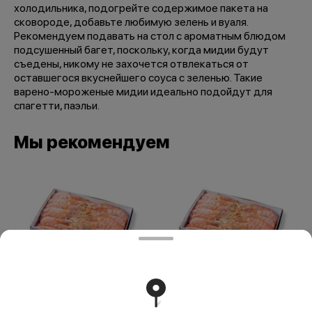
холодильника, подогрейте содержимое пакета на
сковороде, добавьте любимую зелень и вуаля.
Рекомендуем подавать на стол с ароматным блюдом
подсушенный багет, поскольку, когда мидии будут
съедены, никому не захочется отвлекаться от
оставшегося вкуснейшего соуса с зеленью. Такие
варено-мороженые мидии идеально подойдут для
спагетти, паэльи.
Мы рекомендуем
Креветки 30/45
Креветки 10/20