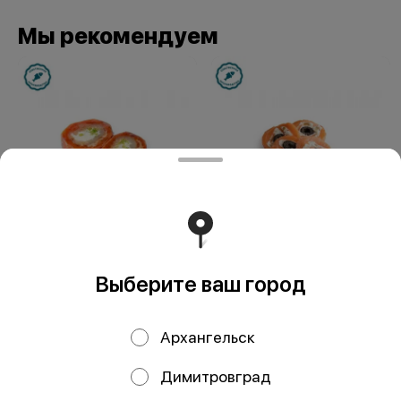
Мы рекомендуем
Рулет из кеты с
Рулет из трески и
вялеными
форели, кг
Выберите ваш город
томатами и
брокколи, кг
Архангельск
Димитровград
ИП Кадыров Камиль Рамилевич