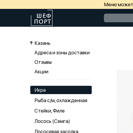
Меню может 
Казань
Адреса и зоны доставки
Отзывы
Акции
Икра
Рыба с/м, охлажденная
Стейки, Филе
Лосось (Семга)
Лососевая засолка