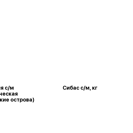
я с/м
Сибас с/м, кг
ческая
кие острова)