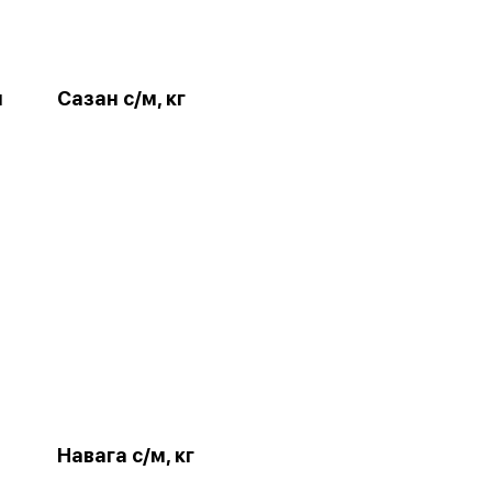
м
Сазан с/м, кг
Навага с/м, кг