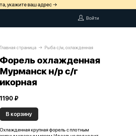
та, укажите ваш адрес →
Войти
Главная страница
Рыба с/м, охлажденная
Форель охлажденная
Мурманск н/р с/г
икорная
1190 ₽
В корзину
Охлажденная крупная форель с плотным
жирным красным мясом. Идеально подходит