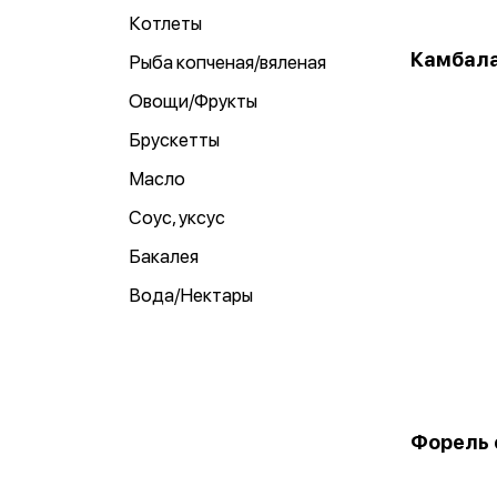
Котлеты
Камбала
Рыба копченая/вяленая
Овощи/Фрукты
Брускетты
Масло
Соус, уксус
Бакалея
Вода/Нектары
Форель с