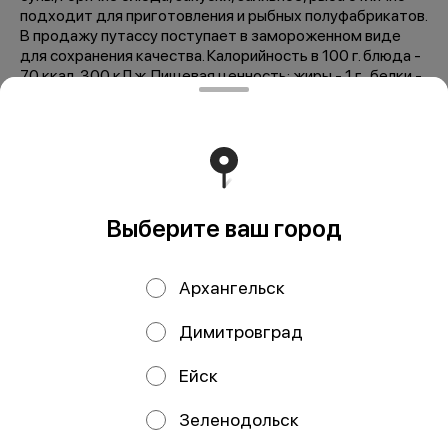
подходит для приготовления и рыбных полуфабрикатов.
В продажу путассу поступает в замороженном виде
для сохранения качества. Калорийность в 100 г. блюда -
70 ккал, 300 кДж. Пищевая ценность: жиры - 1 г., белки -
16 г.
Мы рекомендуем
Выберите ваш город
Архангельск
Димитровград
Ейск
Форель
Форель
охлажденная
охлажденная
Зеленодольск
Карелия
Мурманск н/р с/г