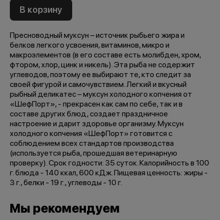
В корзину
Пресноводный муксун – источник рыбьего жира и
белков легкого усвоения, витаминов, микро и
макроэлементов (в его составе есть молибден, хром,
фтором, хлор, цинк и никель). Эта рыба не содержит
углеводов, поэтому ее выбирают те, кто следит за
своей фигурой и самочувствием. Легкий и вкусный
рыбный деликатес – муксун холодного копчения от
«ШефПорт», - прекрасен как сам по себе, так и в
составе других блюд, создает праздничное
настроение и дарит здоровье организму. Муксун
холодного копчения «ШефПорт» готовится с
соблюдением всех стандартов производства
(используется рыба, прошедшая ветеринарную
проверку). Срок годности: 35 суток. Калорийность в 100
г. блюда - 140 ккал, 600 кДж. Пищевая ценность: жиры -
3 г., белки - 19 г., углеводы - 10 г.
Мы рекомендуем