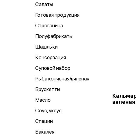
Салаты
Готовая продукция
Строганина
Полуфабрикаты
Шашлыки
Консервация
Суповой набор
Рыба копченая/вяленая
Брускетты
Кальмар
Масло
вяленая 
Соус, уксус
Специи
Бакалея