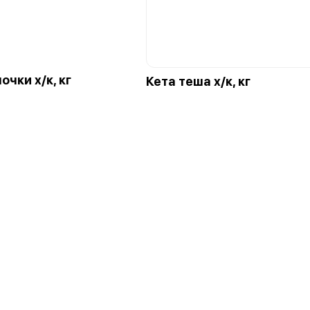
очки х/к, кг
Кета теша х/к, кг