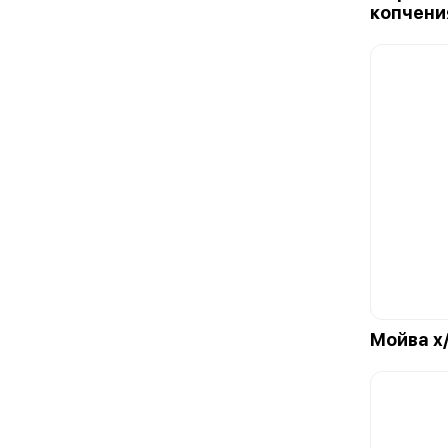
копчения
Мойва х/