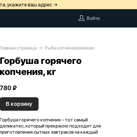
та, укажите ваш адрес →
Войти
Главная страница
Рыба копченая/вяленая
Горбуша горячего
копчения, кг
780 ₽
В корзину
Горбуша горячего копчения – тот самый
деликатес, который прекрасно подходит для
приготовления сытных завтраков на каждый