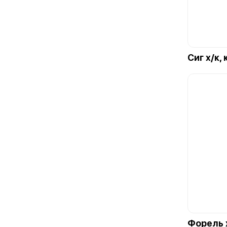
Сиг х/к, 
Форель 