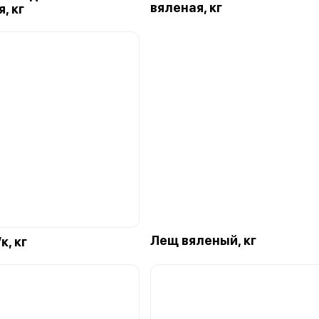
вяленая, кг
, кг
Лещ вяленый, кг
к, кг