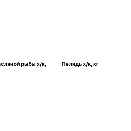
сляной рыбы х/к,
Пелядь х/к, кг