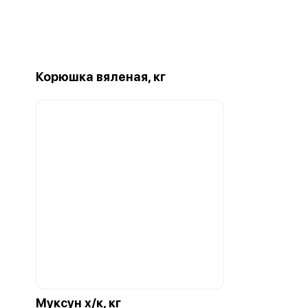
Корюшка вяленая, кг
Муксун х/к, кг