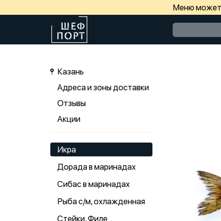
Меню может 
Казань
Адреса и зоны доставки
Отзывы
Акции
Икра
Дорада в маринадах
Сибас в маринадах
Рыба с/м, охлажденная
Стейки, Филе