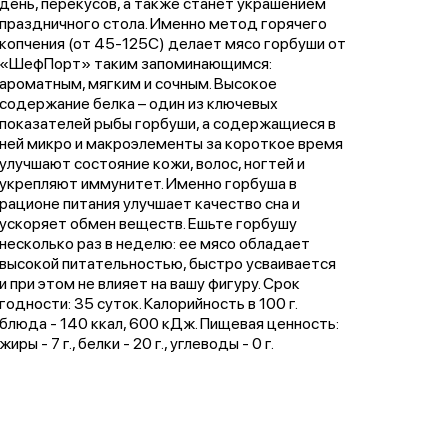
день, перекусов, а также станет украшением
праздничного стола. Именно метод горячего
копчения (от 45-125С) делает мясо горбуши от
«ШефПорт» таким запоминающимся:
ароматным, мягким и сочным. Высокое
содержание белка – один из ключевых
показателей рыбы горбуши, а содержащиеся в
ней микро и макроэлементы за короткое время
улучшают состояние кожи, волос, ногтей и
укрепляют иммунитет. Именно горбуша в
рационе питания улучшает качество сна и
ускоряет обмен веществ. Ешьте горбушу
несколько раз в неделю: ее мясо обладает
высокой питательностью, быстро усваивается
и при этом не влияет на вашу фигуру. Срок
годности: 35 суток. Калорийность в 100 г.
блюда - 140 ккал, 600 кДж. Пищевая ценность:
жиры - 7 г., белки - 20 г., углеводы - 0 г.