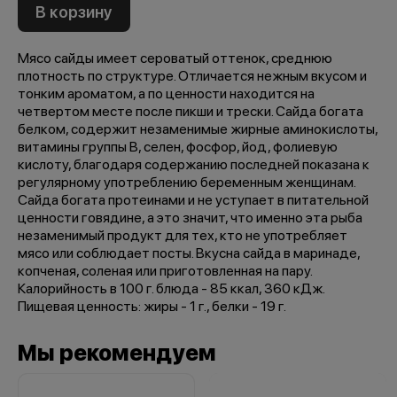
В корзину
Мясо сайды имеет сероватый оттенок, среднюю
плотность по структуре. Отличается нежным вкусом и
тонким ароматом, а по ценности находится на
четвертом месте после пикши и трески. Сайда богата
белком, содержит незаменимые жирные аминокислоты,
витамины группы В, селен, фосфор, йод, фолиевую
кислоту, благодаря содержанию последней показана к
регулярному употреблению беременным женщинам.
Сайда богата протеинами и не уступает в питательной
ценности говядине, а это значит, что именно эта рыба
незаменимый продукт для тех, кто не употребляет
мясо или соблюдает посты. Вкусна сайда в маринаде,
копченая, соленая или приготовленная на пару.
Калорийность в 100 г. блюда - 85 ккал, 360 кДж.
Пищевая ценность: жиры - 1 г., белки - 19 г.
Мы рекомендуем