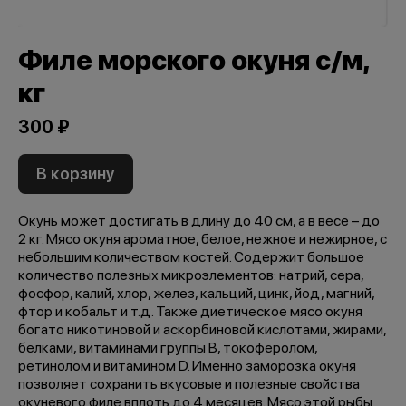
Филе морского окуня с/м,
кг
300 ₽
В корзину
Окунь может достигать в длину до 40 см, а в весе – до
2 кг. Мясо окуня ароматное, белое, нежное и нежирное, с
небольшим количеством костей. Содержит большое
количество полезных микроэлементов: натрий, сера,
фосфор, калий, хлор, желез, кальций, цинк, йод, магний,
фтор и кобальт и т.д. Также диетическое мясо окуня
богато никотиновой и аскорбиновой кислотами, жирами,
белками, витаминами группы В, токоферолом,
ретинолом и витамином D. Именно заморозка окуня
позволяет сохранить вкусовые и полезные свойства
окуневого филе вплоть до 4 месяцев. Мясо этой рыбы