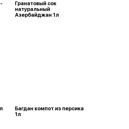
-
Гранатовый сок
натуральный
Азербайджан 1л
1л
Багдан компот из персика
1л