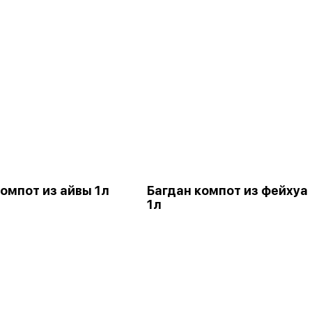
компот из айвы 1л
Багдан компот из фейхуа
1л