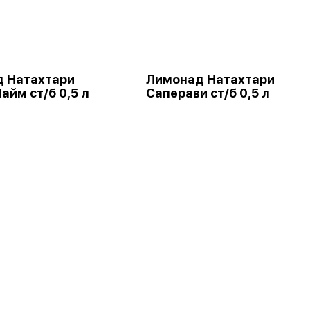
 Натахтари
Лимонад Натахтари
айм ст/б 0,5 л
Саперави ст/б 0,5 л