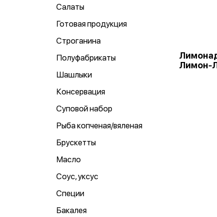
Салаты
Готовая продукция
Строганина
Лимонад
Полуфабрикаты
Лимон-Л
Шашлыки
Консервация
Суповой набор
Рыба копченая/вяленая
Брускетты
Масло
Соус, уксус
Специи
Бакалея