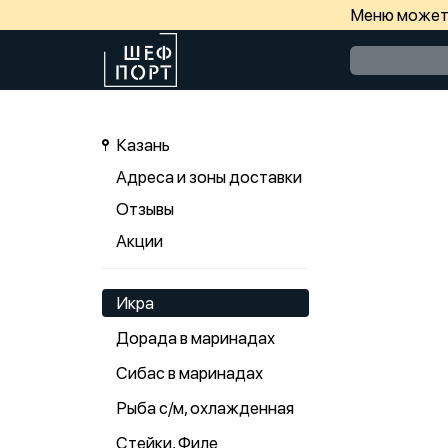
Меню может 
Казань
Адреса и зоны доставки
Отзывы
Акции
Икра
Дорада в маринадах
Сибас в маринадах
Рыба с/м, охлажденная
Стейки, Филе