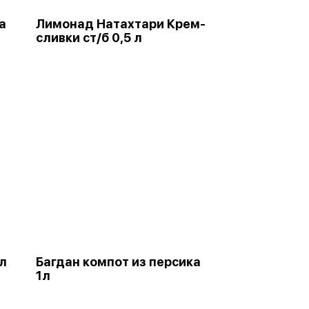
а
Лимонад Натахтари Крем-
сливки ст/б 0,5 л
1л
Багдан компот из персика
1л