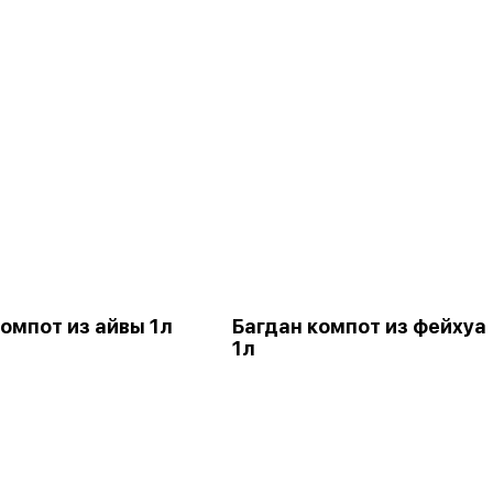
компот из айвы 1л
Багдан компот из фейхуа
1л