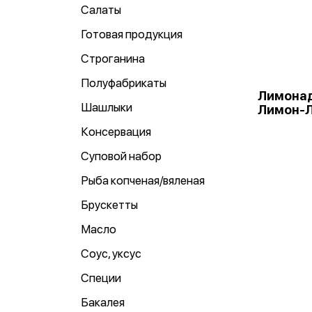
Салаты
Готовая продукция
Строганина
Полуфабрикаты
Лимонад
Шашлыки
Лимон-Л
Консервация
Суповой набор
Рыба копченая/вяленая
Брускетты
Масло
Соус, уксус
Специи
Бакалея