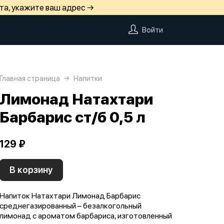
та, укажите ваш адрес →
Войти
Главная страница
Напитки
Лимонад Натахтари
Барбарис ст/б 0,5 л
129 ₽
В корзину
Напиток Натахтари Лимонад Барбарис
среднегазированный – безалкогольный
лимонад с ароматом барбариса, изготовленный