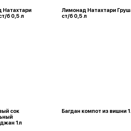
 Натахтари
Лимонад Натахтари Груш
т/б 0,5 л
ст/б 0,5 л
вый сок
Багдан компот из вишни 
ьный
джан 1л