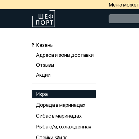
Меню может 
Казань
Адреса и зоны доставки
Отзывы
Акции
Икра
Дорада в маринадах
Сибас в маринадах
Рыба с/м, охлажденная
Стейки, Филе