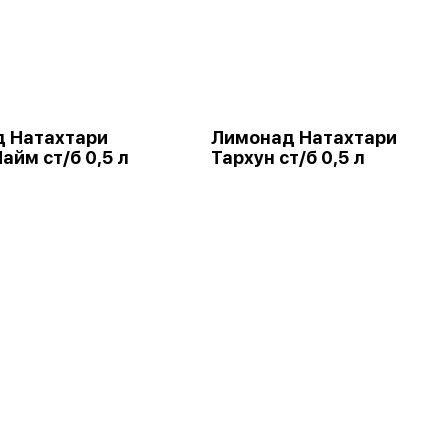
 Натахтари
Лимонад Натахтари
айм ст/б 0,5 л
Тархун ст/б 0,5 л