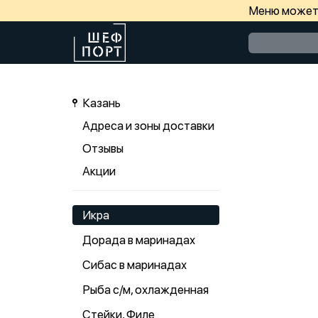
Меню может 
Казань
Адреса и зоны доставки
Отзывы
Акции
Икра
Дорада в маринадах
Сибас в маринадах
Рыба с/м, охлажденная
Стейки, Филе