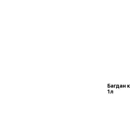
Багдан 
1л