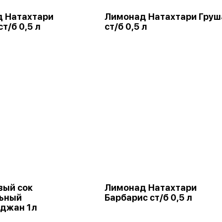
 Натахтари
Лимонад Натахтари Груш
т/б 0,5 л
ст/б 0,5 л
вый сок
Лимонад Натахтари
ьный
Барбарис ст/б 0,5 л
джан 1л