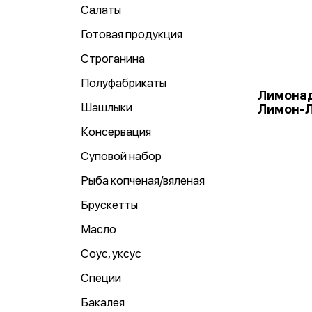
Салаты
Готовая продукция
Строганина
Полуфабрикаты
Лимонад
Шашлыки
Лимон-Л
Консервация
Суповой набор
Рыба копченая/вяленая
Брускетты
Масло
Соус, уксус
Специи
Бакалея