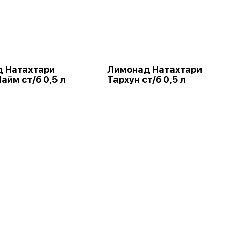
 Натахтари
Лимонад Натахтари
айм ст/б 0,5 л
Тархун ст/б 0,5 л