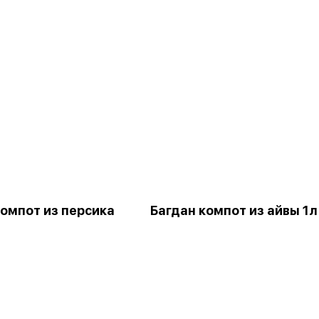
компот из персика
Багдан компот из айвы 1л