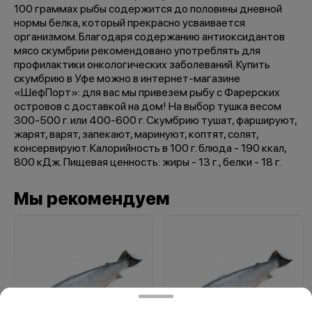
100 граммах рыбы содержится до половины дневной
нормы белка, который прекрасно усваивается
организмом. Благодаря содержанию антиоксидантов
мясо скумбрии рекомендовано употреблять для
профилактики онкологических заболеваний. Купить
скумбрию в Уфе можно в интернет-магазине
«ШефПорт»: для вас мы привезем рыбу с Фарерских
островов с доставкой на дом! На выбор тушка весом
300-500 г. или 400-600 г. Скумбрию тушат, фаршируют,
жарят, варят, запекают, маринуют, коптят, солят,
консервируют. Калорийность в 100 г. блюда - 190 ккал,
800 кДж. Пищевая ценность: жиры - 13 г., белки - 18 г.
Мы рекомендуем