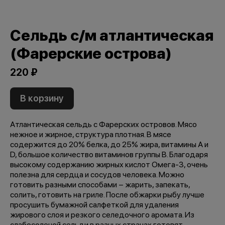
Сельдь с/м атлантическая
(Фарерские острова)
220 ₽
В корзину
Атлантическая сельдь с Фарерских островов. Мясо
нежное и жирное, структура плотная. В мясе
содержится до 20% белка, до 25% жира, витамины А и
D, большое количество витаминов группы B. Благодаря
высокому содержанию жирных кислот Омега-3, очень
полезна для сердца и сосудов человека. Можно
готовить разными способами − жарить, запекать,
солить, готовить на гриле. После обжарки рыбу лучше
просушить бумажной салфеткой для удаления
жирового слоя и резкого селедочного аромата. Из
слабосоленой сельди в разных странах готовят