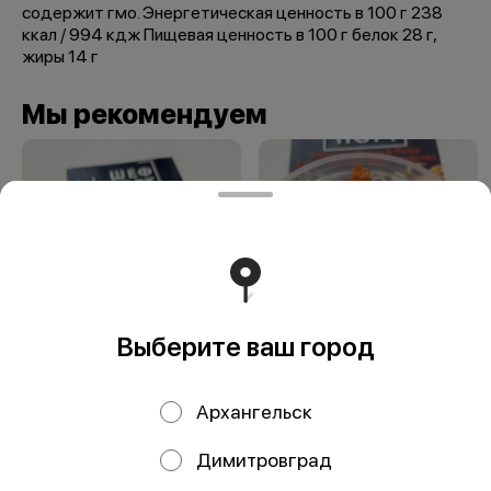
содержит гмо. Энергетическая ценность в 100 г 238
ккал / 994 кдж Пищевая ценность в 100 г белок 28 г,
жиры 14 г
Мы рекомендуем
Выберите ваш город
ИКРА ГОРБУШИ
Икра ГОРБУШИ
(г.Охотск)
(г.Охотск)2025 г.
Архангельск
2025г.вылов
вылов
Димитровград