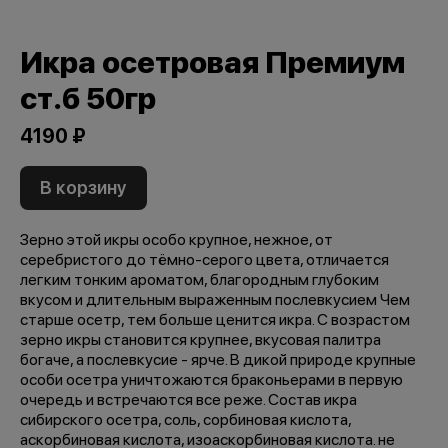
Икра осетровая Премиум
ст.б 50гр
4190 ₽
В корзину
Зерно этой икры особо крупное, нежное, от
серебристого до тёмно-серого цвета, отличается
легким тонким ароматом, благородным глубоким
вкусом и длительным выраженным послевкусием Чем
старше осетр, тем больше ценится икра. С возрастом
зерно икры становится крупнее, вкусовая палитра
богаче, а послевкусие - ярче. В дикой природе крупные
особи осетра уничтожаются браконьерами в первую
очередь и встречаются все реже. Состав икра
сибирского осетра, соль, сорбиновая кислота,
аскорбиновая кислота, изоаскорбиновая кислота. не